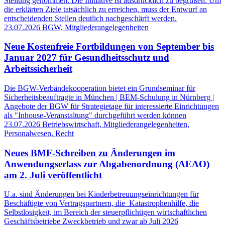
Stellung genommen. Die Initiative ist ausdrücklich zu begrüßen. Um
die erklärten Ziele tatsächlich zu erreichen, muss der Entwurf an
entscheidenden Stellen deutlich nachgeschärft werden.
23.07.2026
BGW, Mitgliederangelegenheiten
Neue Kostenfreie Fortbildungen von September bis
Januar 2027 für Gesundheitsschutz und
Arbeitssicherheit
Die BGW-Verbändekooperation bietet ein Grundseminar für
Sicherheitsbeauftragte in München | BEM-Schulung in Nürnberg |
Angebote der BGW für Strategietage für interessierte Einrichtungen
als "Inhouse-Veranstaltung" durchgeführt werden können
23.07.2026
Betriebswirtschaft, Mitgliederangelegenheiten,
Personalwesen, Recht
Neues BMF-Schreiben zu Änderungen im
Anwendungserlass zur Abgabenordnung (AEAO)
am 2. Juli veröffentlicht
U.a. sind Änderungen bei Kinderbetreuungseinrichtungen für
Beschäftigte von Vertragspartnern, die Katastrophenhilfe, die
Selbstlosigkeit, im Bereich der steuerpflichtigen wirtschaftlichen
Geschäftsbetriebe Zweckbetrieb und zwar ab Juli 2026