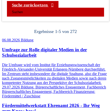
Suche zurücksetzen
Ergebnisse
1
-
5
von
272
06.08.2026
Bildung
Umfrage zur Rolle digitaler Medien in der
Schulsozialarbeit
Die Umfrage wird vom Institut für Erziehungswissenschaft der
Friedrich-Alexander-Universität Erlangen-Nürnberg durchgeführt.
Im Zentrum steht insbesondere die digitale Spaltung, also die Frage
nach Zugangsmöglichkeiten zu digitalen Medien sowie nach deren
kompetenter Nutzung aus der Perspektive der Schulsozialarbeit.
29.07.2026
Bildung, Bürgerschaftliches Engagement, Fachbereich
Bürgerschaftliches Engagement, Fachbereich Finanzierung:
Fördermittel / Zuschüsse
Fördermittelwerkstatt Ehrenamt 2026 - Ihr Weg
zum Know-how!