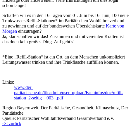
Hitzetage oder Hitzewellen. Viele Einrichtungen tun dies sogar
schon lange!
Schaffen wir es in den 16 Tagen vom 01. Juni bis 16. Juni, 100 neue
Trinkwasser-Refill-Stationen* im Paritätischen Wohlfahrtsverband
zu gewinnen und auf der bundesweiten Übersichtskarte
Karte von
Morgen
einzutragen?
Ja, klar schaffen wir das! Zusammen und mit vereinten Kräften ist
das doch kein großes Ding. Auf geht’s!
*Eine „Refill-Station“ ist ein Ort, an dem Menschen unkompliziert
Leitungswasser trinken und ihre Trinkflasche auffüllen können.
Links:
www.der-
paritaetische.de/fileadmin/user_upload/Fachinfos/doc/refill-
station_2-seitig__003_.pdf
Region Bayernweit, Der Paritätische, Gesundheit, Klimaschutz, Der
Paritätische
Quelle: Paritätischer Wohlfahrtsverband Gesamtverband e.V.
<< zurück