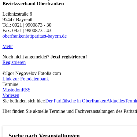
Bezirksverband Oberfranken
Leibnizstraße 6
95447 Bayreuth
Tel.: 0921 | 9900873 - 30
Fax: 0921 | 9900873 - 43
oberfranken(at)paritaet-bayern.de
Mehr
Noch nicht angemeldet?
Jetzt registrieren!
Registrieren
©Igor Negovelov Fotolia.com
Link zur Fotodatenbank
Termine
Mastodon
RSS
Vorlesen
Sie befinden sich hier:
Der Paritätische in Oberfranken
Aktuelles
Termi
Hier finden Sie aktuelle Termine und Fachveranstaltungen des Parität
Suche nach Veranstaltungen