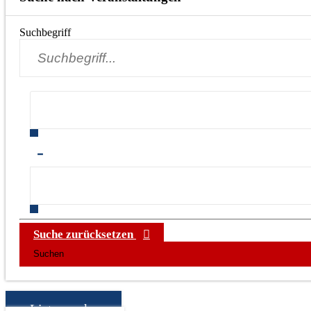
Suchbegriff
-
Suche zurücksetzen
Listensuche