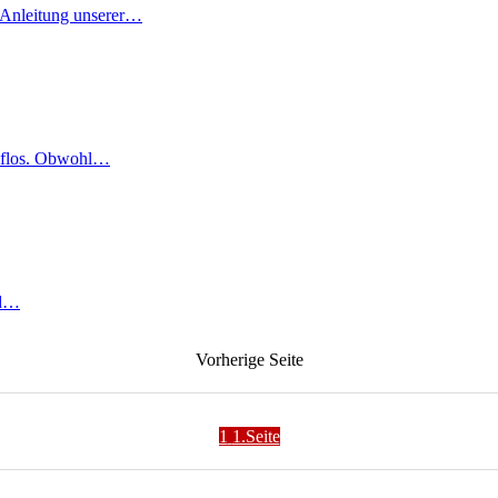
r Anleitung unserer…
ilflos. Obwohl…
nd…
Vorherige
Seite
1
1.Seite